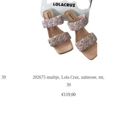
. 39
202675 muiltje, Lola Cruz, zalmrose, mt,
39
€
119,00
gen
Toevoegen aan winkelwagen
st
Voeg toe aan verlanglijst