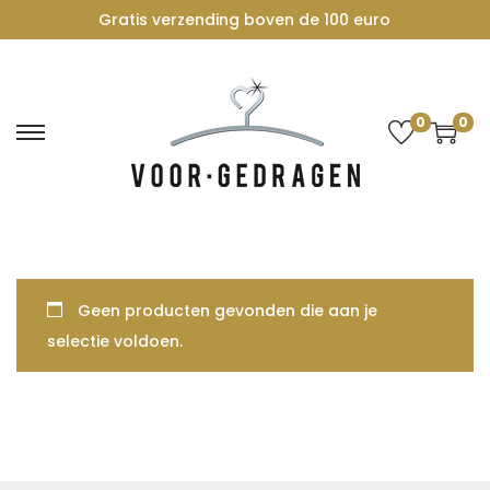
Gratis verzending boven de 100 euro
0
0
G
G
a
a
n
n
a
a
a
a
r
r
Geen producten gevonden die aan je
n
d
selectie voldoen.
a
e
v
i
i
n
g
h
a
o