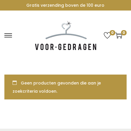
Gratis verzending boven de 100 euro
0
0
G
G
a
a
n
n
a
a
a
a
r
r
Geen producten gevonden die aan je
n
d
zoekcriteria voldoen.
a
e
v
i
i
n
g
h
a
o