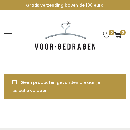
Gratis verzending boven de 100 euro
0
0
G
G
a
a
n
n
a
a
a
a
r
r
Geen producten gevonden die aan je
n
d
selectie voldoen.
a
e
v
i
i
n
g
h
a
o