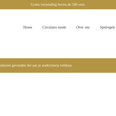
Gratis verzending boven de 100 euro
Home
Circulaire mode
Over ons
Spelregels
ducten gevonden die aan je zoekcriteria voldoen.