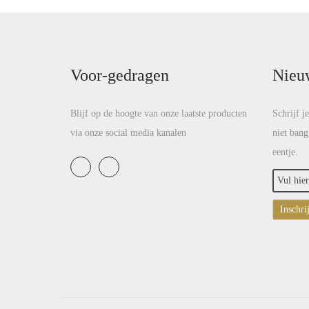
n
a
a
r
Voor-gedragen
Nieu
:
>
Blijf op de hoogte van onze laatste producten
Schrijf j
via onze social media kanalen
niet bang
eentje.