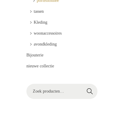
portemonnee
t
u
i
d
tassen
e
Kleding
woonaccessoires
avondkleding
Bijouterie
nieuwe collectie
Z
Zoeken
o
e
k
e
n