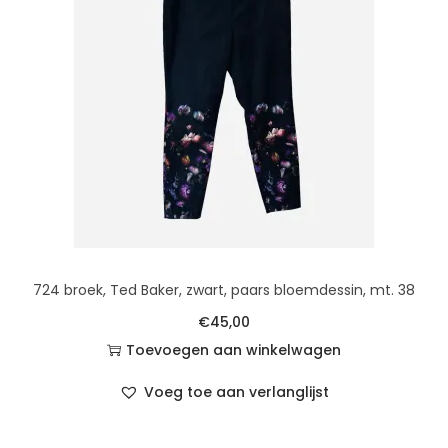
t
u
i
d
e
724 broek, Ted Baker, zwart, paars bloemdessin, mt. 38
€
45,00
Toevoegen aan winkelwagen
Voeg toe aan verlanglijst