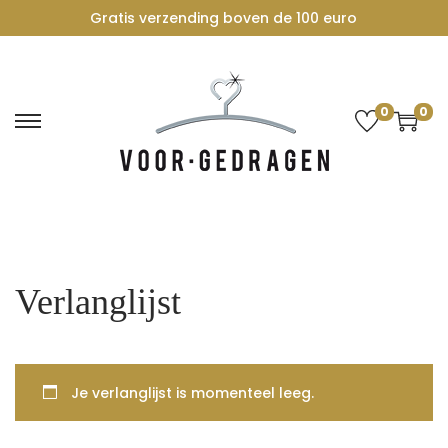
Gratis verzending boven de 100 euro
0
0
G
G
a
a
n
n
a
a
a
a
r
r
Verlanglijst
n
d
a
e
v
i
i
n
Je verlanglijst is momenteel leeg.
g
h
a
o