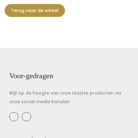
t
u
Terug naar de winkel
i
d
e
Voor-gedragen
Blijf op de hoogte van onze laatste producten via
onze social media kanalen