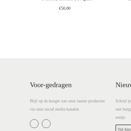
€
50,00
Toevoegen aan winkelwagen
Voeg toe aan verlanglijst
Voor-gedragen
Nieu
Blijf op de hoogte van onze laatste producten
Schrijf j
via onze social media kanalen
niet bang
eentje.