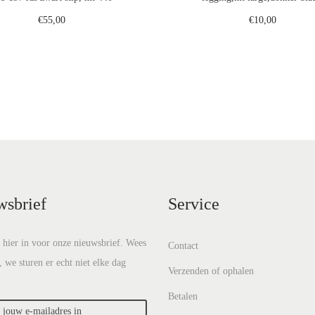
€
55,00
€
10,00
Toevoegen aan winkelwagen
Toevoegen aan winkelwa
Voeg toe aan verlanglijst
Voeg toe aan verlanglij
wsbrief
Service
e hier in voor onze nieuwsbrief. Wees
Contact
, we sturen er echt niet elke dag
Verzenden of ophalen
Betalen