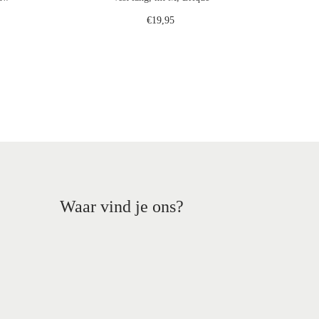
€
19,95
gen
Toevoegen aan winkelwagen
st
Voeg toe aan verlanglijst
Waar vind je ons?