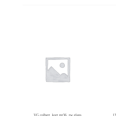
VG colbert, kort mt36, zw glans
13