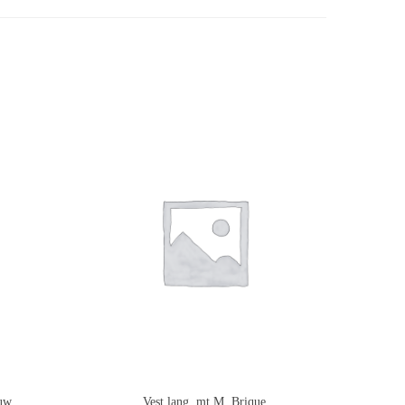
auw
Vest lang, mt M, Brique