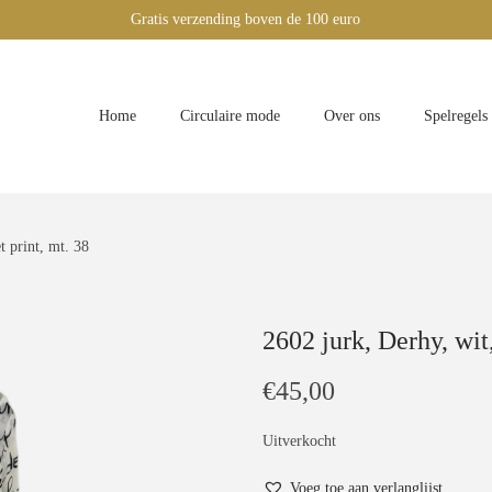
Gratis verzending boven de 100 euro
Home
Circulaire mode
Over ons
Spelregels
t print, mt. 38
2602 jurk, Derhy, wit
€
45,00
Uitverkocht
Voeg toe aan verlanglijst