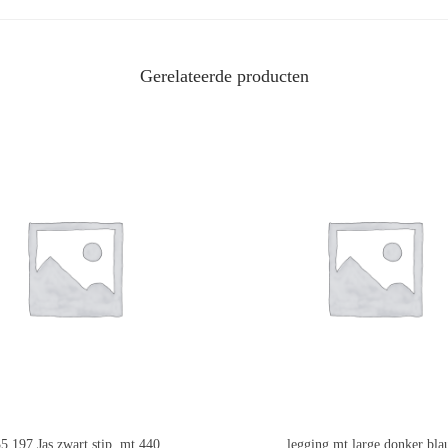
Gerelateerde producten
5 197 Jas zwart stip, mt 440
legging,mt large,donker bl