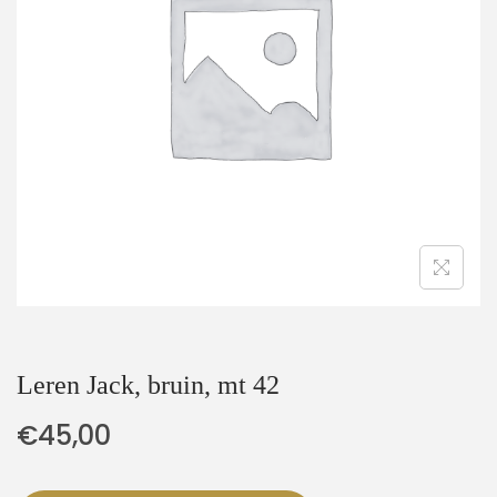
t
u
i
d
e
Leren Jack, bruin, mt 42
€
45,00