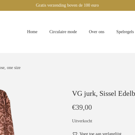
Gratis verzending boven de 100 euro
Home
Circulaire mode
Over ons
Spelregels
ose, one size
VG jurk, Sissel Edelb
€
39,00
Uitverkocht
Voeg toe aan verlanglijst