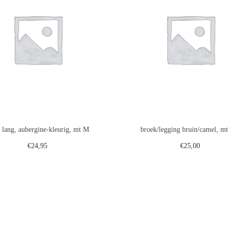
, lang, aubergine-kleurig, mt M
broek/legging bruin/camel, m
€
24,95
€
25,00
Toevoegen aan winkelwagen
Toevoegen aan winkelwa
Voeg toe aan verlanglijst
Voeg toe aan verlanglij