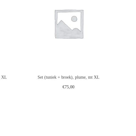
t XL
Set (tuniek + broek), plume, mt XL
€
75,00
gen
Toevoegen aan winkelwagen
st
Voeg toe aan verlanglijst