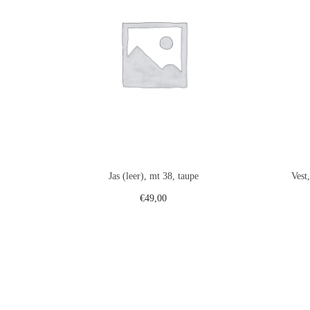
Jas (leer), mt 38, taupe
Vest
€
49,00
Toevoegen aan winkelwagen
Voeg toe aan verlanglijst