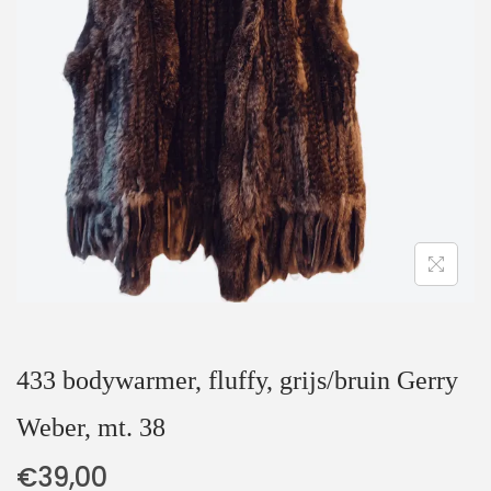
t
u
i
d
e
433 bodywarmer, fluffy, grijs/bruin Gerry
Weber, mt. 38
€
39,00