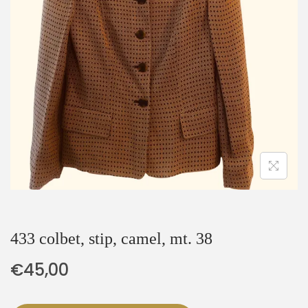
t
u
i
d
e
433 colbet, stip, camel, mt. 38
€
45,00