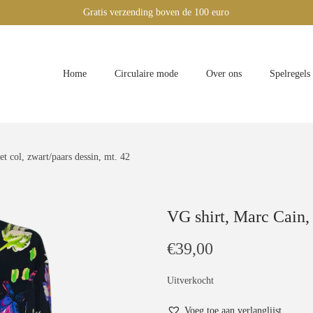
Gratis verzending boven de 100 euro
Home
Circulaire mode
Over ons
Spelregels
t col, zwart/paars dessin, mt. 42
VG shirt, Marc Cain, 
€
39,00
Uitverkocht
Voeg toe aan verlanglijst