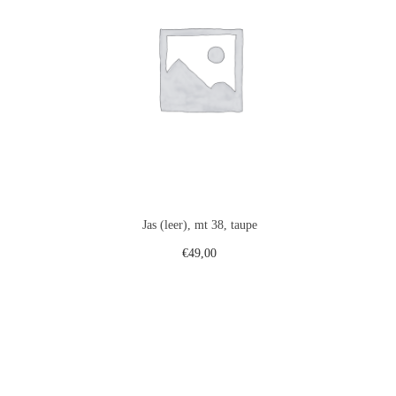
Jas (leer), mt 38, taupe
€
49,00
gen
Toevoegen aan winkelwagen
st
Voeg toe aan verlanglijst