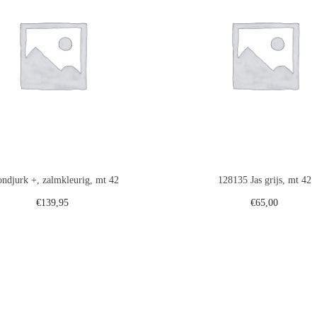
ndjurk +, zalmkleurig, mt 42
128135 Jas grijs, mt 42
€
139,95
€
65,00
Toevoegen aan winkelwagen
Toevoegen aan winkelwa
Voeg toe aan verlanglijst
Voeg toe aan verlanglij