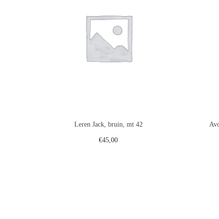
Leren Jack, bruin, mt 42
Avo
€
45,00
Toevoegen aan winkelwagen
Voeg toe aan verlanglijst