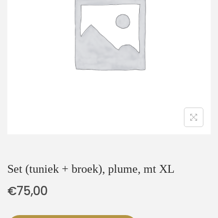
t
u
i
d
e
Set (tuniek + broek), plume, mt XL
€
75,00