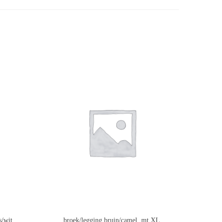
s/wit
broek/legging bruin/camel, mt XL