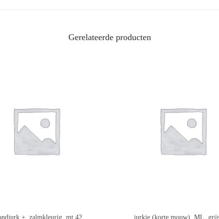
Gerelateerde producten
ndjurk +, zalmkleurig, mt 42
jurkje (korte mouw), ML, grij