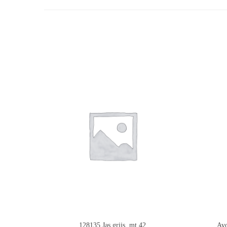
128135 Jas grijs, mt 42
Avo