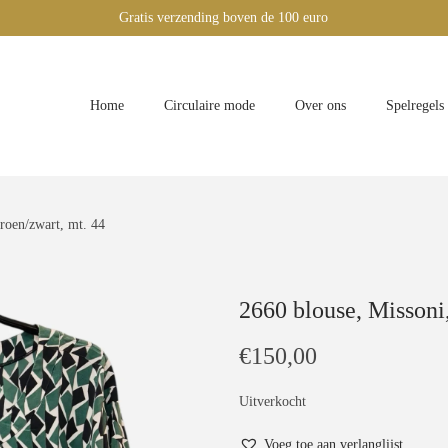
Gratis verzending boven de 100 euro
Home
Circulaire mode
Over ons
Spelregels
roen/zwart, mt. 44
2660 blouse, Missoni,
€
150,00
Uitverkocht
Voeg toe aan verlanglijst