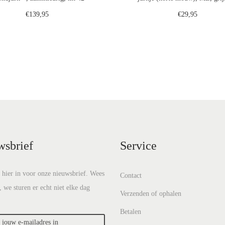
€
139,95
€
29,95
Toevoegen aan winkelwagen
Toevoegen aan winkelwa
Voeg toe aan verlanglijst
Voeg toe aan verlanglij
wsbrief
Service
e hier in voor onze nieuwsbrief. Wees
Contact
, we sturen er echt niet elke dag
Verzenden of ophalen
Betalen