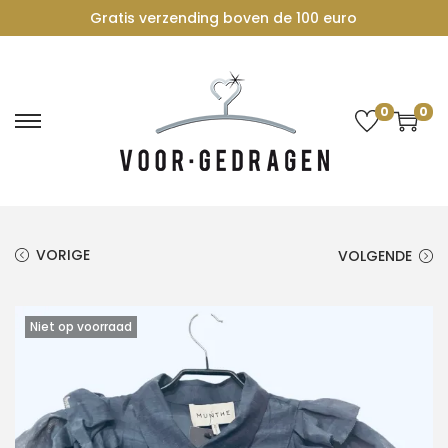
Gratis verzending boven de 100 euro
0
0
G
G
a
a
n
n
a
a
a
a
VORIGE
VOLGENDE
r
r
n
d
Niet op voorraad
a
e
v
i
i
n
g
h
a
o