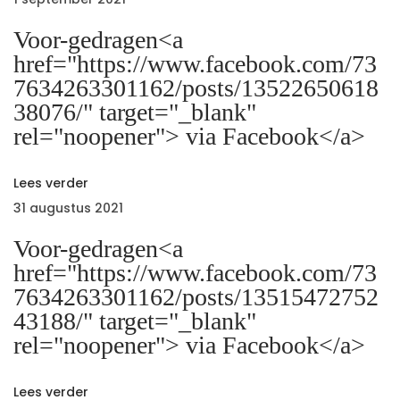
i
s
r
Voor-gedragen<a
t
a
c
href="https://www.facebook.com/73
:
g
7634263301162/posts/13522650618
e
h
38076/" target="_blank"
n
rel="noopener"> via Facebook</a>
v
t
i
Lees verder
a
31 augustus 2021
F
n
a
Voor-gedragen<a
c
href="https://www.facebook.com/73
a
e
7634263301162/posts/13515472752
b
43188/" target="_blank"
v
o
rel="noopener"> via Facebook</a>
o
k
Lees verder