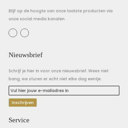
F
Blijf op de hoogte van onze laatste producten via
a
onze social media kanalen
c
e
b
o
o
Nieuwsbrief
k
Schrijf je hier in voor onze nieuwsbrief. Wees niet
bang, we sturen er echt niet elke dag eentje.
Service