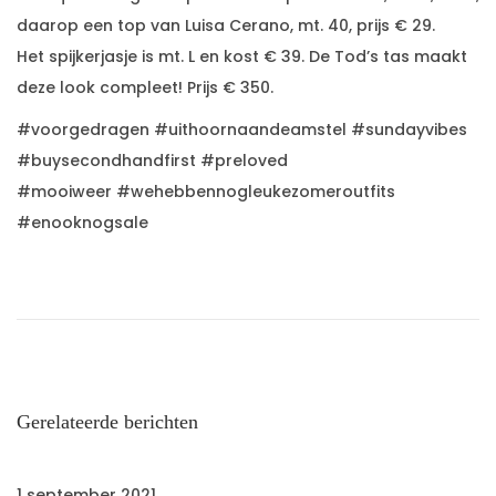
a
a
t
u
daarop een top van Luisa Cerano, mt. 40, prijs € 29.
t
t
i
d
Het spijkerjasje is mt. L en kost € 39. De Tod’s tas maakt
s
s
e
deze look compleet! Prijs € 350.
t
t
#voorgedragen #uithoornaandeamstel #sundayvibes
o
i
#buysecondhandfirst #preloved
p
n
#mooiweer #wehebbennogleukezomeroutfits
#enooknogsale
V
V
B
o
o
r
o
e
i
r
g
-
r
e
g
Gerelateerde berichten
p
e
o
d
1 september 2021