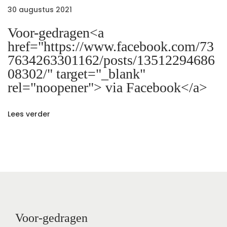
i
V
V
30 augustus 2021
o
o
g
Voor-gedragen<a
l
o
href="https://www.facebook.com/73
g
r
7634263301162/posts/13512294686
a
e
-
08302/" target="_blank"
n
g
rel="noopener"> via Facebook</a>
t
d
e
e
d
Lees verder
p
r
i
o
a
s
g
e
t
e
:
n
v
i
Voor-gedragen
a