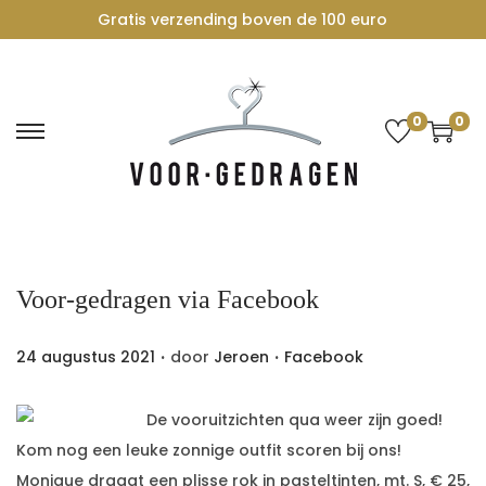
Gratis verzending boven de 100 euro
0
0
G
G
a
a
n
n
a
a
a
a
Voor-gedragen
via Facebook
r
r
n
d
.
.
G
G
24 augustus 2021
door
Jeroen
Facebook
a
e
e
e
v
i
p
p
i
n
De vooruitzichten qua weer zijn goed!
l
l
g
h
Kom nog een leuke zonnige outfit scoren bij ons!
a
a
a
o
Monique draagt een plisse rok in pasteltinten, mt. S, € 25,