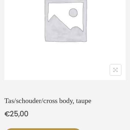
t
u
i
d
e
Tas/schouder/cross body, taupe
€
25,00