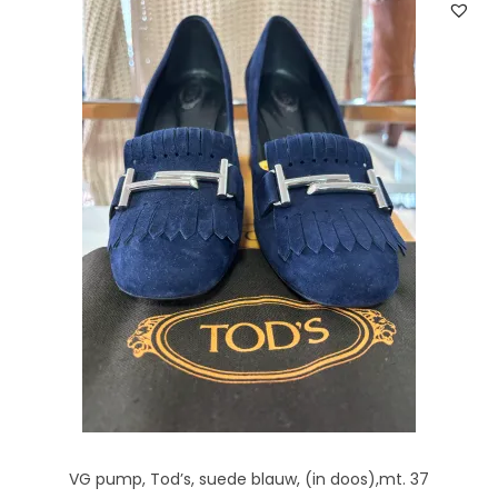
VG pump, Tod’s, suede blauw, (in doos),mt. 37