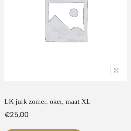
t
u
i
d
e
LK jurk zomer, oker, maat XL
€
25,00