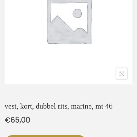
t
u
i
d
e
vest, kort, dubbel rits, marine, mt 46
€
65,00