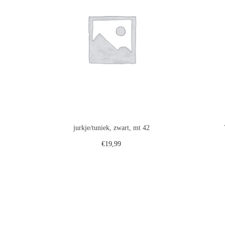
jurkje/tuniek, zwart, mt 42
€
19,99
Toevoegen aan winkelwagen
Voeg toe aan verlanglijst