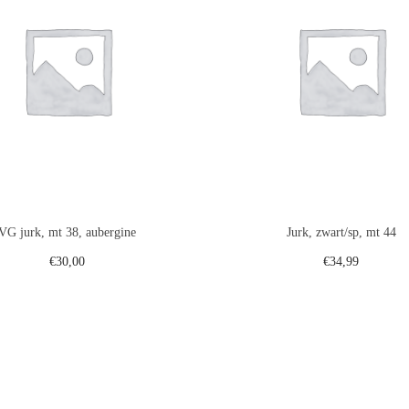
VG jurk, mt 38, aubergine
Jurk, zwart/sp, mt 44
€
30,00
€
34,99
Toevoegen aan winkelwagen
Toevoegen aan winkelwa
Voeg toe aan verlanglijst
Voeg toe aan verlanglij