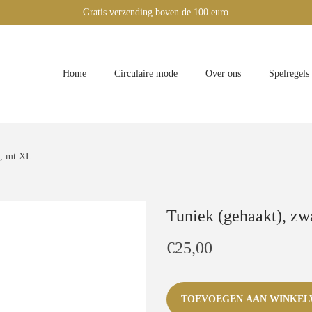
Gratis verzending boven de 100 euro
Home
Circulaire mode
Over ons
Spelregels
t, mt XL
Tuniek (gehaakt), zw
€
25,00
TOEVOEGEN AAN WINKE