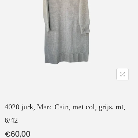
t
u
i
d
e
4020 jurk, Marc Cain, met col, grijs. mt,
6/42
€
60,00