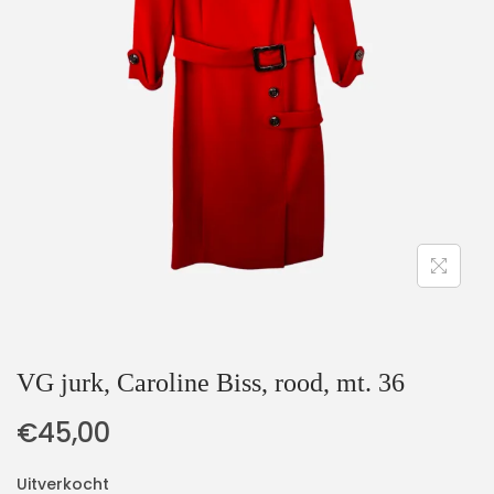
t
u
i
d
e
VG jurk, Caroline Biss, rood, mt. 36
€
45,00
Uitverkocht