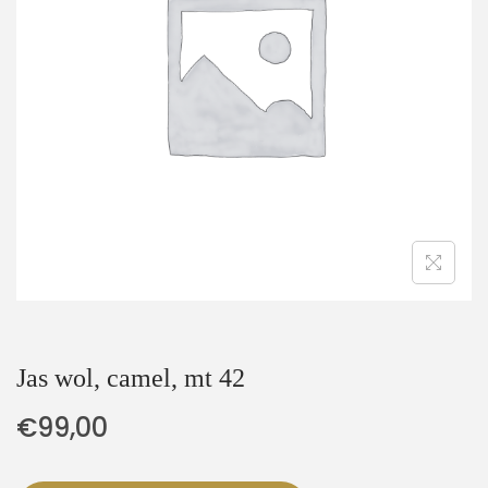
t
u
i
d
e
Jas wol, camel, mt 42
€
99,00