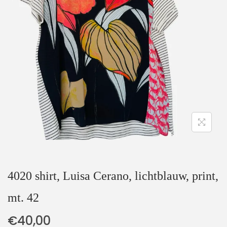
t
u
i
d
e
4020 shirt, Luisa Cerano, lichtblauw, print,
mt. 42
€
40,00