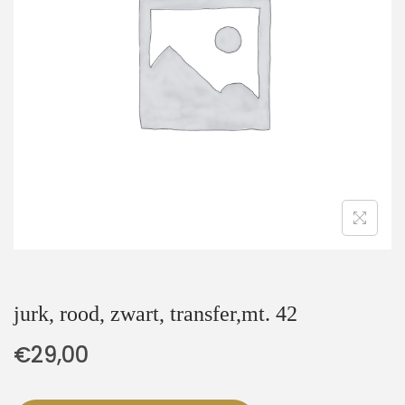
t
u
i
d
e
jurk, rood, zwart, transfer,mt. 42
€
29,00