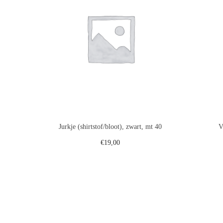
Jurkje (shirtstof/bloot), zwart, mt 40
V
€
19,00
Toevoegen aan winkelwagen
Voeg toe aan verlanglijst