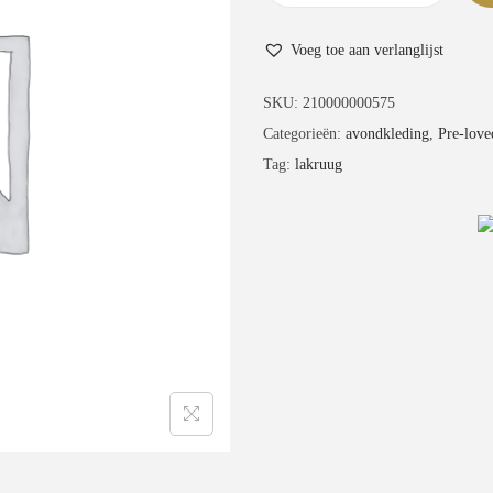
m
Voeg toe aan verlanglijst
o
k
SKU:
210000000575
i
Categorieën:
avondkleding
,
Pre-love
n
Tag:
lakruug
g
,
z
w
a
r
t
,
m
t
4