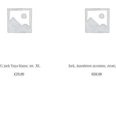
G jurk Yaya blauw, mt. XL
Jurk, kunstleren accenten, zwar
€
29,00
€
69,00
Toevoegen aan winkelwagen
Toevoegen aan winkelwa
Voeg toe aan verlanglijst
Voeg toe aan verlanglij