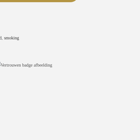
d
,
smoking