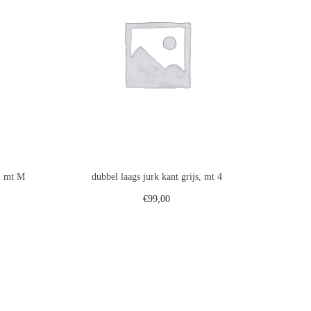
t, mt M
dubbel laags jurk kant grijs, mt 4
€
99,00
gen
Toevoegen aan winkelwagen
st
Voeg toe aan verlanglijst