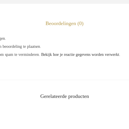
4
a
a
Beoordelingen (0)
n
gen.
t
 beoordeling te plaatsen.
a
 om spam te verminderen.
Bekijk hoe je reactie gegevens worden verwerkt
.
l
Gerelateerde producten