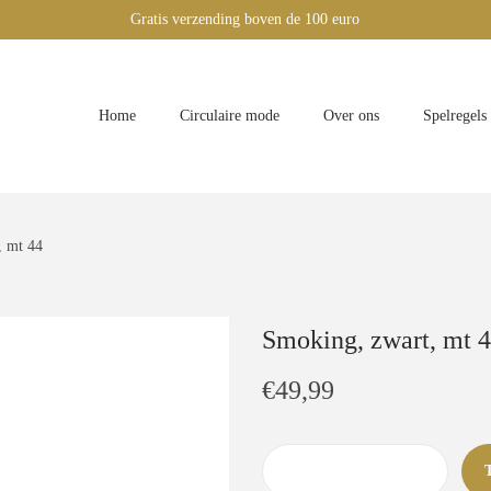
Gratis verzending boven de 100 euro
Home
Circulaire mode
Over ons
Spelregels
, mt 44
Smoking, zwart, mt 
€
49,99
S