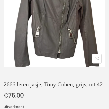
t
u
i
d
e
2666 leren jasje, Tony Cohen, grijs, mt.42
€
75,00
Uitverkocht