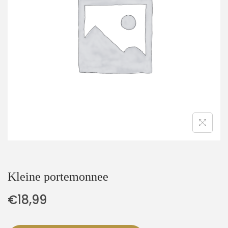
t
u
i
d
e
Kleine portemonnee
€
18,99