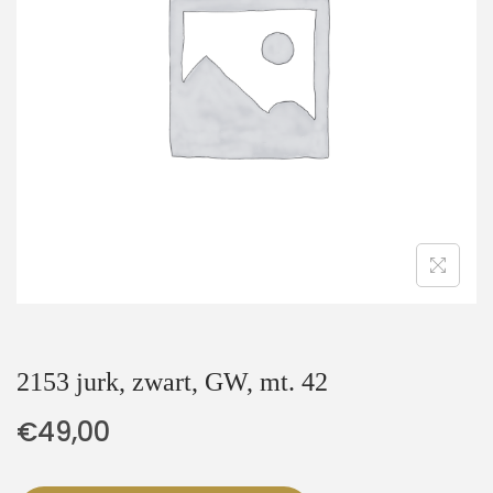
t
u
i
d
e
2153 jurk, zwart, GW, mt. 42
€
49,00