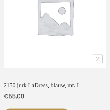
t
u
i
d
e
2150 jurk LaDress, blauw, mt. L
€
55,00