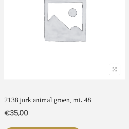
t
u
i
d
e
2138 jurk animal groen, mt. 48
€
35,00