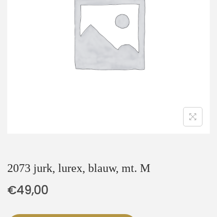
t
u
i
d
e
2073 jurk, lurex, blauw, mt. M
€
49,00