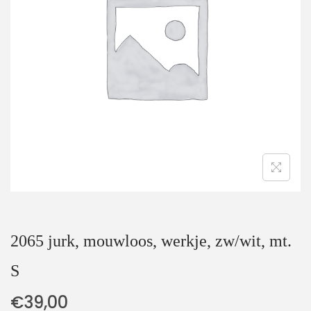
t
u
i
d
e
2065 jurk, mouwloos, werkje, zw/wit, mt.
S
€
39,00