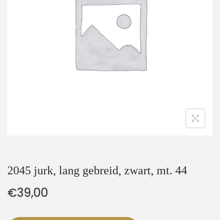
t
u
i
d
e
2045 jurk, lang gebreid, zwart, mt. 44
€
39,00