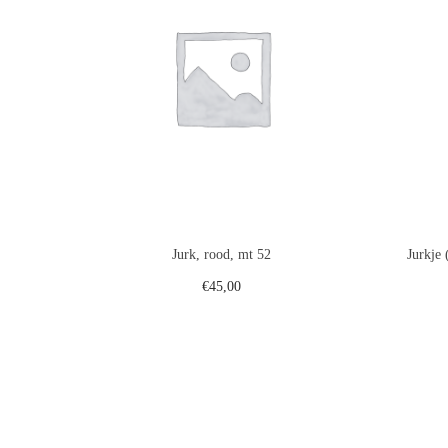
Jurk, rood, mt 52
Jurkje 
€
45,00
Toevoegen aan winkelwagen
Voeg toe aan verlanglijst