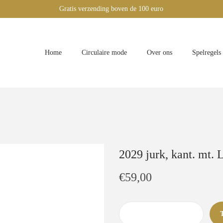
Gratis verzending boven de 100 euro
Home
Circulaire mode
Over ons
Spelregels
2029 jurk, kant. mt. 
€
59,00
2