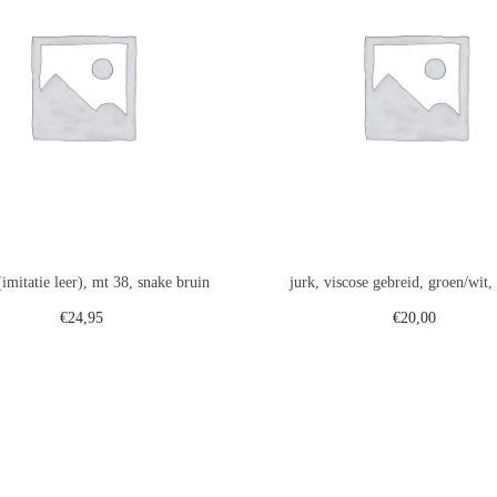
(imitatie leer), mt 38, snake bruin
jurk, viscose gebreid, groen/wit
€
24,95
€
20,00
Toevoegen aan winkelwagen
Toevoegen aan winkelwa
Voeg toe aan verlanglijst
Voeg toe aan verlanglij