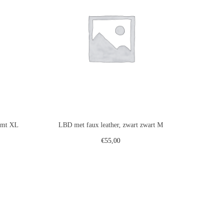
, mt XL
LBD met faux leather, zwart zwart M
€
55,00
gen
Toevoegen aan winkelwagen
st
Voeg toe aan verlanglijst