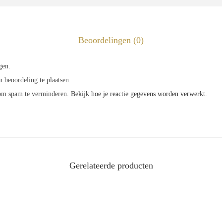
L
a
a
Beoordelingen (0)
n
gen.
t
 beoordeling te plaatsen.
a
 om spam te verminderen.
Bekijk hoe je reactie gegevens worden verwerkt
.
l
Gerelateerde producten