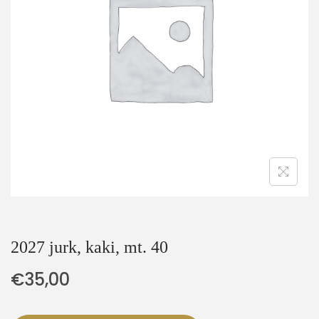
t
u
i
d
e
2027 jurk, kaki, mt. 40
€
35,00