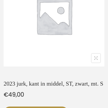
t
u
i
d
e
2023 jurk, kant in middel, ST, zwart, mt. S
€
49,00