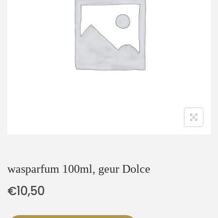
t
u
i
d
e
wasparfum 100ml, geur Dolce
€
10,50