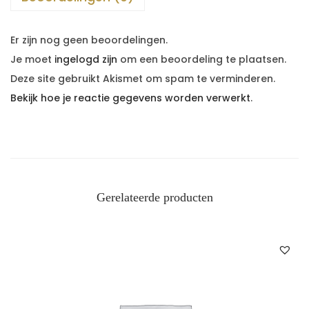
,
g
Er zijn nog geen beoordelingen.
e
Je moet
ingelogd zijn
om een beoordeling te plaatsen.
u
Deze site gebruikt Akismet om spam te verminderen.
r
Bekijk hoe je reactie gegevens worden verwerkt
.
D
i
a
m
a
Gerelateerde producten
n
t
e
&
B
a