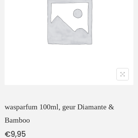
t
u
i
d
e
wasparfum 100ml, geur Diamante &
Bamboo
€
9,95