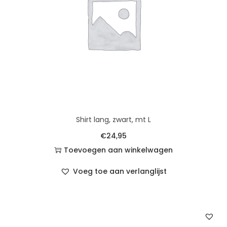
m
b
o
o
a
a
n
t
Shirt lang, zwart, mt L
a
€
24,95
l
Toevoegen aan winkelwagen
Voeg toe aan verlanglijst