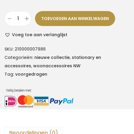
TOEVOEGEN AAN WINKELWAGEN
w
a
Voeg toe aan verlanglijst
s
p
SKU:
210000007986
a
Categorieën:
nieuwe collectie
,
stationary en
r
accessoires
,
woonaccessoires NW
f
Tag:
voorgedragen
u
m
1
0
0
m
l
Beoordelingen (0)