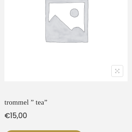
t
u
i
d
e
trommel ” tea”
€
15,00