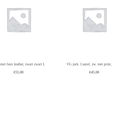
et faux leather, zwart zwart L
VG jurk. Laurel, zw. met print,
€
55,00
€
45,00
Toevoegen aan winkelwagen
Toevoegen aan winkelwa
Voeg toe aan verlanglijst
Voeg toe aan verlanglij