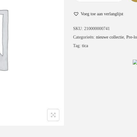
l
Voeg toe aan verlanglijst
a
i
SKU:
210000000741
d
Categorieën:
nieuwe collectie
,
Pre-l
k
Tag:
tica
a
b
e
l
,
p
i
n
k
a
a