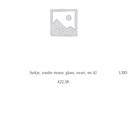
Jurkje, zonder mouw, glans, zwart, mt 42
LBD m
€
22,50
Toevoegen aan winkelwagen
Voeg toe aan verlanglijst