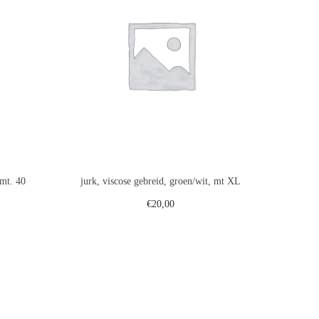
 mt. 40
jurk, viscose gebreid, groen/wit, mt XL
€
20,00
gen
Toevoegen aan winkelwagen
st
Voeg toe aan verlanglijst