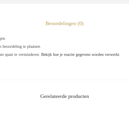
n
t
a
Beoordelingen (0)
l
gen.
 beoordeling te plaatsen.
 om spam te verminderen.
Bekijk hoe je reactie gegevens worden verwerkt
.
Gerelateerde producten