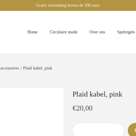
Gratis verzending boven de 100 euro
Home
Circulaire mode
Over ons
Spelregels
 accessoires
/
Plaid kabel, pink
Plaid kabel, pink
€
20,00
P