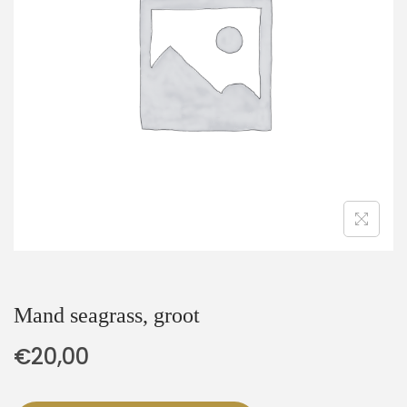
t
u
i
d
e
Mand seagrass, groot
€
20,00