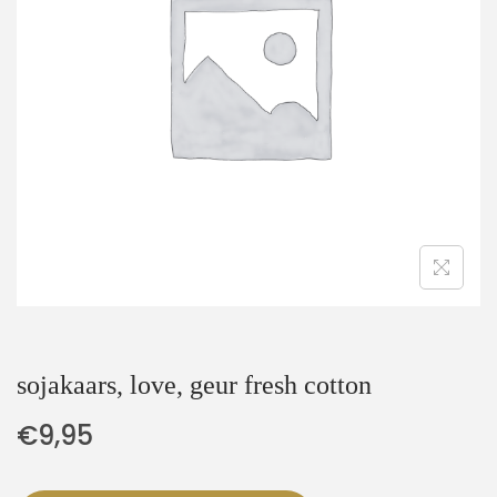
t
u
i
d
e
sojakaars, love, geur fresh cotton
€
9,95