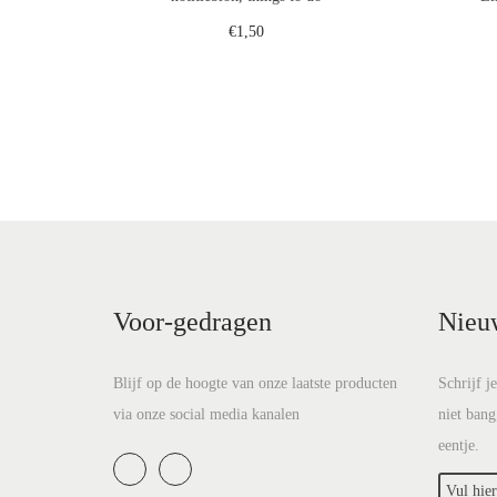
€
1,50
Toevoegen aan winkelwagen
Voeg toe aan verlanglijst
Voor-gedragen
Nieu
Blijf op de hoogte van onze laatste producten
Schrijf j
via onze social media kanalen
niet bang
eentje.