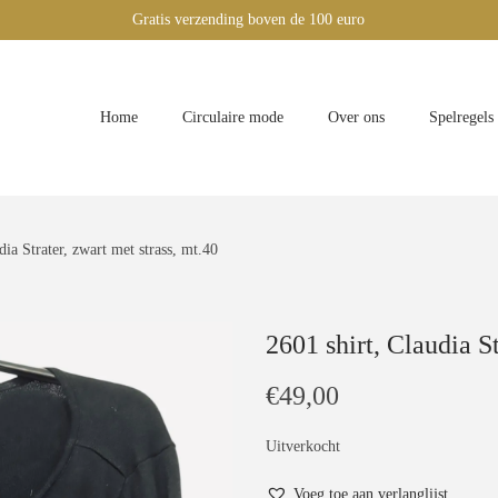
Gratis verzending boven de 100 euro
Home
Circulaire mode
Over ons
Spelregels
dia Strater, zwart met strass, mt.40
2601 shirt, Claudia St
€
49,00
Uitverkocht
Voeg toe aan verlanglijst