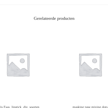
Gerelateerde producten
lis Faas, lipstick, div. soorten
masking tape,mixing dots