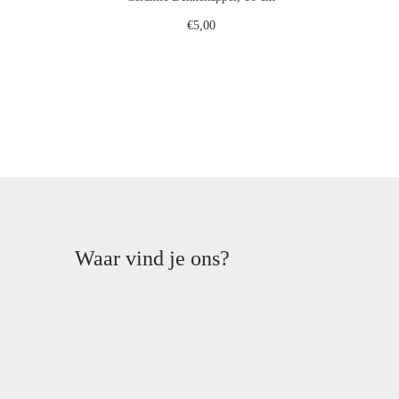
€
5,00
gen
Toevoegen aan winkelwagen
st
Voeg toe aan verlanglijst
Waar vind je ons?