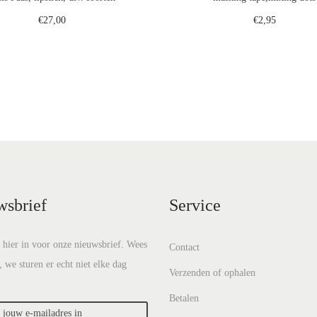
€
27,00
€
2,95
Toevoegen aan winkelwagen
Toevoegen aan winkelwa
Voeg toe aan verlanglijst
Voeg toe aan verlanglij
wsbrief
Service
e hier in voor onze nieuwsbrief. Wees
Contact
, we sturen er echt niet elke dag
Verzenden of ophalen
Betalen