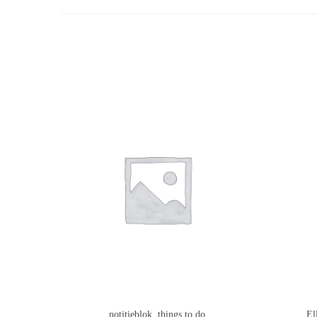
notitieblok, things to do
El