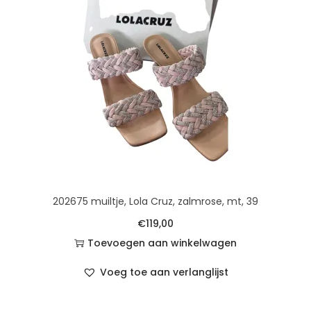
t
u
i
d
e
202675 muiltje, Lola Cruz, zalmrose, mt, 39
€
119,00
Toevoegen aan winkelwagen
Voeg toe aan verlanglijst