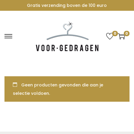
Gratis verzending boven de 100 euro
0
0
G
G
a
a
n
n
a
a
a
a
r
r
Geen producten gevonden die aan je
n
d
selectie voldoen.
a
e
v
i
i
n
g
h
a
o