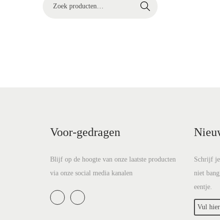
Z
t
u
Zoeken
o
i
d
e
e
k
e
n
n
a
a
r
Voor-gedragen
Nieu
:
>
Blijf op de hoogte van onze laatste producten
Schrijf j
via onze social media kanalen
niet bang
eentje.