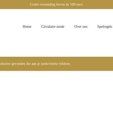
Gratis verzending boven de 100 euro
Home
Circulaire mode
Over ons
Spelregels
ducten gevonden die aan je zoekcriteria voldoen.