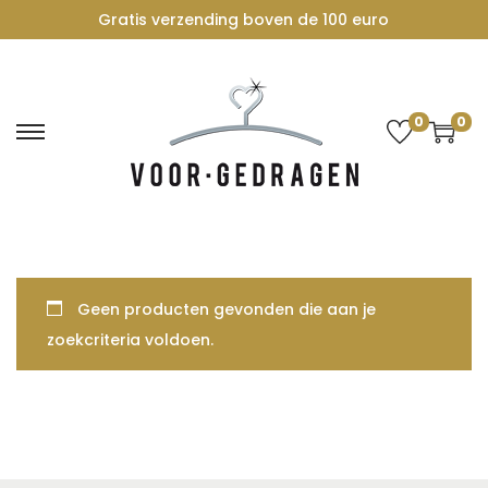
Gratis verzending boven de 100 euro
0
0
G
G
a
a
n
n
a
a
a
a
r
r
Geen producten gevonden die aan je
n
d
zoekcriteria voldoen.
a
e
v
i
i
n
g
h
a
o